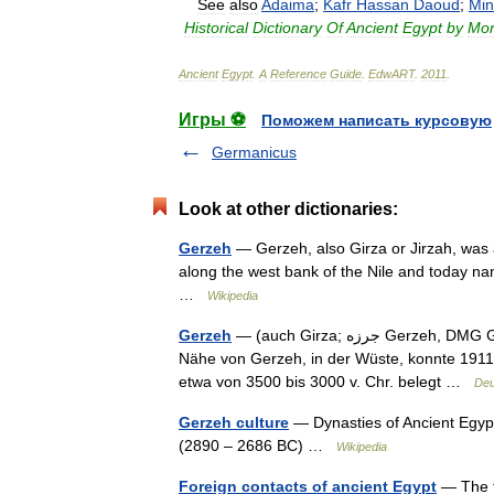
See
also
Adaima
;
Kafr
Hassan
Daoud
;
Min
Historical
Dictionary
Of
Ancient
Egypt
by
Mor
Ancient
Egypt
.
A
Reference
Guide
.
EdwART
.
2011
.
Игры ⚽
Поможем написать курсовую
Germanicus
Look at other dictionaries:
Gerzeh
— Gerzeh, also Girza or Jirzah, was 
along the west bank of the Nile and today na
…
Wikipedia
Gerzeh
— (auch Girza; ‏جرزه‎ Gerzeh, DMG Gerzeh) ist ein Ort in Ägypten, ca. 80 südlich von Kairo. In der
Nähe von Gerzeh, in der Wüste, konnte 1911 
etwa von 3500 bis 3000 v. Chr. belegt …
Deu
Gerzeh culture
— Dynasties of Ancient Egypt
(2890 – 2686 BC) …
Wikipedia
Foreign contacts of ancient Egypt
— The fo