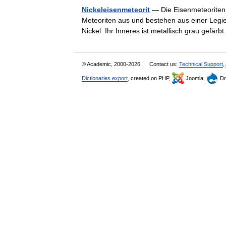
Nickeleisenmeteorit
— Die Eisenmeteoriten 
Meteoriten aus und bestehen aus einer Legi
Nickel. Ihr Inneres ist metallisch grau gef
© Academic, 2000-2026
Contact us:
Technical Support
,
Dictionaries export
, created on PHP,
Joomla,
Dr