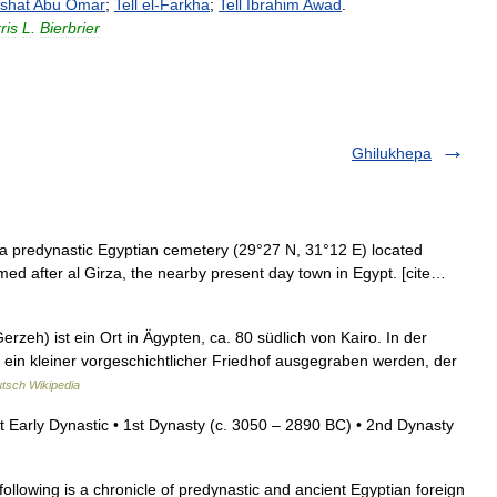
shat
Abu
Omar
;
Tell
el
-
Farkha
;
Tell
Ibrahim
Awad
.
ris
L
.
Bierbrier
Ghilukhepa
a predynastic Egyptian cemetery (29°27 N, 31°12 E) located
med after al Girza, the nearby present day town in Egypt. [cite…
ein kleiner vorgeschichtlicher Friedhof ausgegraben werden, der
tsch Wikipedia
 Early Dynastic • 1st Dynasty (c. 3050 – 2890 BC) • 2nd Dynasty
llowing is a chronicle of predynastic and ancient Egyptian foreign