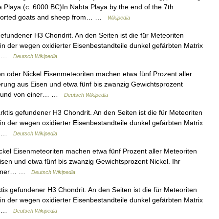
 Playa (c. 6000 BC)In Nabta Playa by the end of the 7th
imported goats and sheep from… …
Wikipedia
efundener H3 Chondrit. An den Seiten ist die für Meteoriten
 in der wegen oxidierter Eisenbestandteile dunkel gefärbten Matrix
C) …
Deutsch Wikipedia
 oder Nickel Eisenmeteoriten machen etwa fünf Prozent aller
erung aus Eisen und etwa fünf bis zwanzig Gewichtsprozent
ärbt und von einer… …
Deutsch Wikipedia
ktis gefundener H3 Chondrit. An den Seiten ist die für Meteoriten
 in der wegen oxidierter Eisenbestandteile dunkel gefärbten Matrix
C) …
Deutsch Wikipedia
kel Eisenmeteoriten machen etwa fünf Prozent aller Meteoriten
sen und etwa fünf bis zwanzig Gewichtsprozent Nickel. Ihr
n einer… …
Deutsch Wikipedia
is gefundener H3 Chondrit. An den Seiten ist die für Meteoriten
 in der wegen oxidierter Eisenbestandteile dunkel gefärbten Matrix
C) …
Deutsch Wikipedia