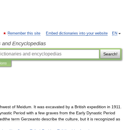
Remember this site
Embed dictionaries into your website
EN
s and Encyclopedias
Search!
tions
thwest
of
Meidum
.
It
was
excavated
by
a
British
expedition
in
1911
.
ynastic
Period
with
a
few
graves
from
the
Early
Dynastic
Period
edthe
term
Gerzeanto
describe
the
culture
,
but
it
is
recognized
as