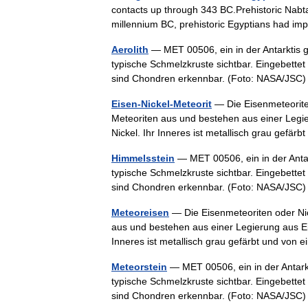
contacts up through 343 BC.Prehistoric Nabta
millennium BC, prehistoric Egyptians had 
Aerolith
— MET 00506, ein in der Antarktis g
typische Schmelzkruste sichtbar. Eingebettet
sind Chondren erkennbar. (Foto: NASA/JS
Eisen-Nickel-Meteorit
— Die Eisenmeteoriten
Meteoriten aus und bestehen aus einer Legi
Nickel. Ihr Inneres ist metallisch grau gef
Himmelsstein
— MET 00506, ein in der Antar
typische Schmelzkruste sichtbar. Eingebettet
sind Chondren erkennbar. (Foto: NASA/JS
Meteoreisen
— Die Eisenmeteoriten oder Nic
aus und bestehen aus einer Legierung aus Ei
Inneres ist metallisch grau gefärbt und vo
Meteorstein
— MET 00506, ein in der Antarkt
typische Schmelzkruste sichtbar. Eingebettet
sind Chondren erkennbar. (Foto: NASA/JS