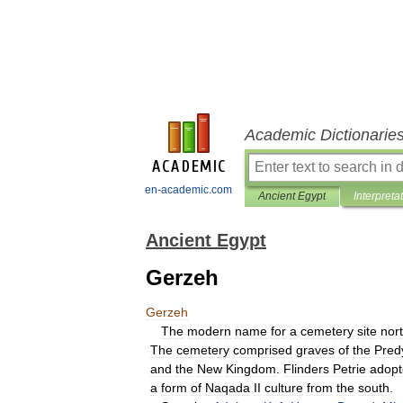
Academic Dictionarie
en-academic.com
Ancient Egypt
Interpreta
Ancient Egypt
Gerzeh
Gerzeh
The
modern
name
for
a
cemetery
site
nor
The
cemetery
comprised
graves
of
the
Pred
and
the
New
Kingdom
.
Flinders
Petrie
adopt
a
form
of
Naqada
II
culture
from
the
south
.